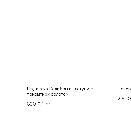
Подвеска Колибри из латуни с
Чокер
покрытием золотом
2 900
600
₽
/
1 pc