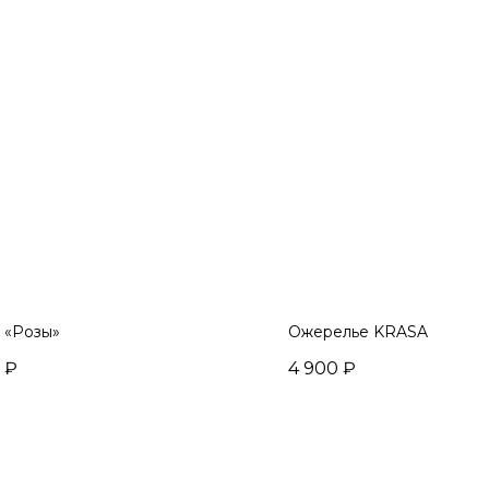
 «Розы»
Ожерелье KRASA
₽
4 900
₽