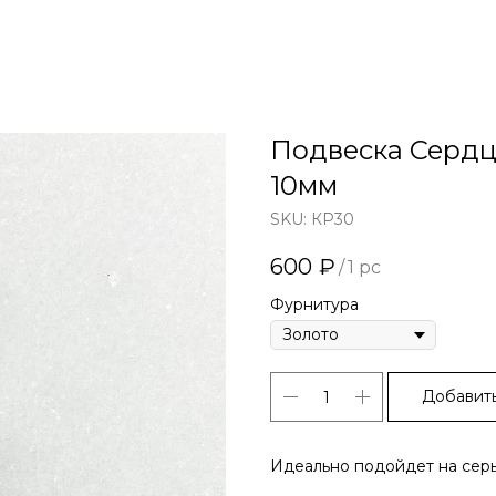
Подвеска Сердц
10мм
SKU:
КР30
600
₽
/
1 pc
Фурнитура
Добавить
Идеально подойдет на сер