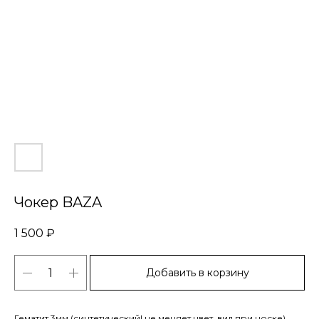
Чокер BAZA
1 500
₽
Добавить в корзину
Гематит 3мм (синтетический! не меняет цвет, вид при носке)