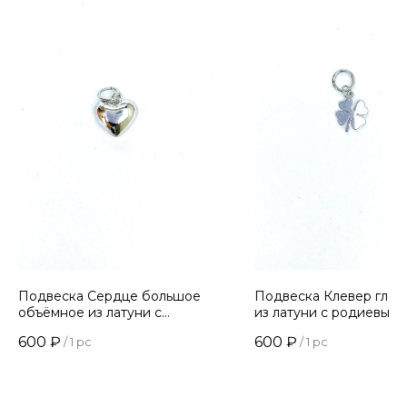
Подвеска Сердце большое
Подвеска Клевер глян
объёмное из латуни с
из латуни с родиевым
родиевым покрытием
покрытием
600
₽
600
₽
/
1 pc
/
1 pc