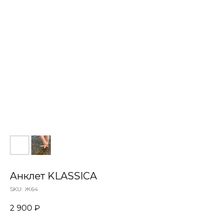
Анклет KLASSICA
SKU:
Ж64
2 900
₽