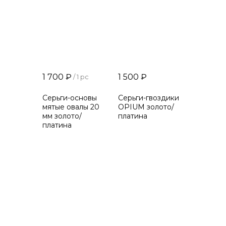
1 700
₽
1 500
₽
/
1 pc
Серьги-основы
Серьги-гвоздики
мятые овалы 20
OPIUM золото/
мм золото/
платина
платина