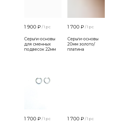
1 900
₽
1 700
₽
/
1 pc
/
1 pc
Серьги-основы
Серьги-основы
для сменных
20мм золото/
подвесок 22мм
платина
1 700
₽
1 700
₽
/
1 pc
/
1 pc