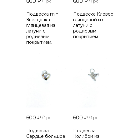
600
₽
600
₽
/
1 pc
/
1 pc
Подвеска mini
Подвеска Клевер
Звездочка
глянцевый из
глянцевая из
латуни с
латуни с
родиевым
родиевым
покрытием
покрытием.
600
₽
600
₽
/
1 pc
/
1 pc
Подвеска
Подвеска
Сердце большое
Колибри из