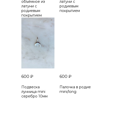
объёмное из
латуни с
латуни с
родиевым
родиевым
покрытием
покрытием
600
₽
600
₽
Подвеска
Палочка в родие
лунница mini
mini/long
серебро 10мм