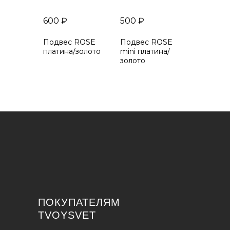
600
₽
500
₽
Подвес ROSE
Подвес ROSE
платина/золото
mini платина/
золото
ПОКУПАТЕЛЯМ
TVOYSVET