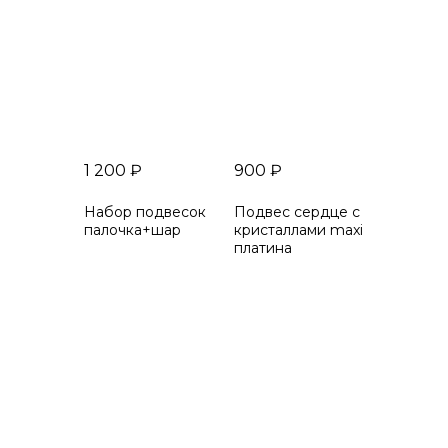
1 200
₽
900
₽
Набор подвесок
Подвес сердце с
палочка+шар
кристаллами maxi
платина