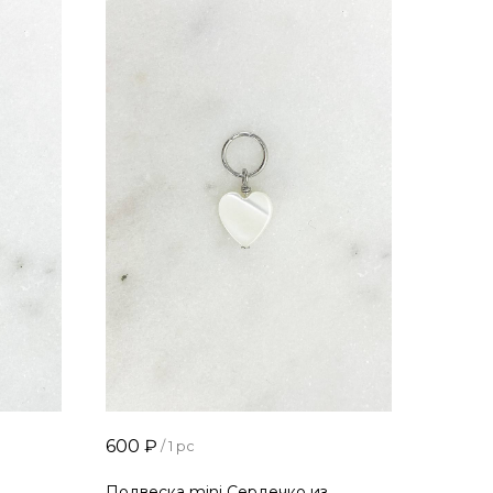
600
₽
/
1 pc
Подвеска mini Сердечко из