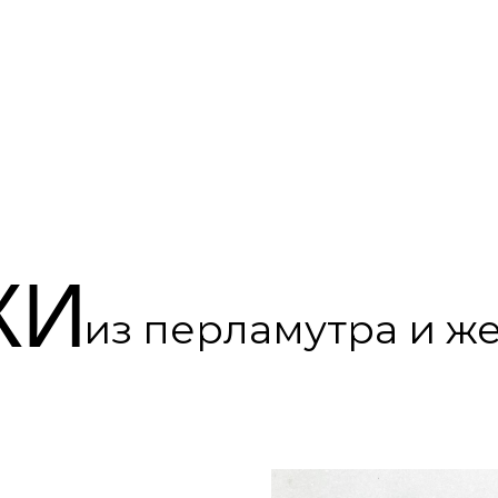
Я
КАТАЛОГ
О НАС
К
КИ
из перламутра и ж