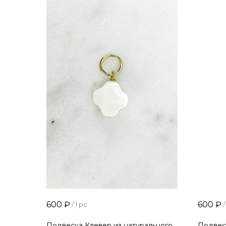
600
₽
600
₽
/
1 pc
/
Подвеска Клевер из натурального
Подвес