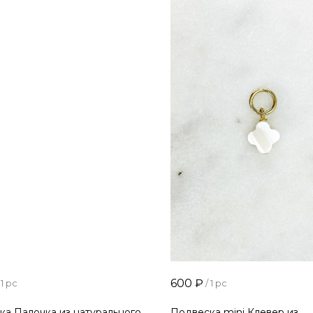
600
₽
1 pc
/
1 pc
ка Палочка из натурального
Подвеска mini Клевер из